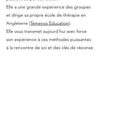
Elle a une grande expérience des groupes
et dirige sa propre école de thérapie en
Angleterre (
Temenos Education
)
.
Elle vous transmet aujourd'hui avec force
son expérience à ces méthodes puissantes
à la rencontre de soi et des clés de réponse
qui sont en vous.
Nul besoin de longues explications pour
résoudre des problèmes complexes. Utilisez
la force des images et votre intuition pour
passer à l'action.
Voir son site :
www.fabiennechazeaux.com
S'inscrire
More workshops