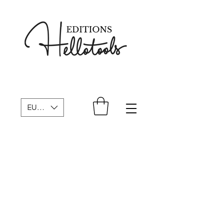
EUR (€)