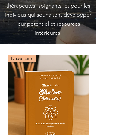
thérapeutes, soignants, et pour les
individus qui souhaitent développer
leur potentiel et resources
intérieures.
Nouveauté
Offre Spéciale