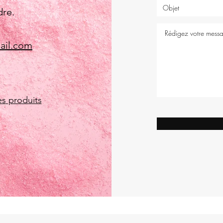
dre.
ail.com
es
produits