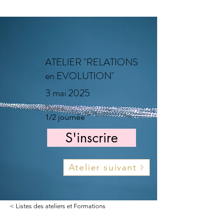
ATELIER "RELATIONS
en EVOLUTION"
3 mai 2025
Durée
1/2 journée
S'inscrire
Atelier suivant
< Listes des ateliers et Formations