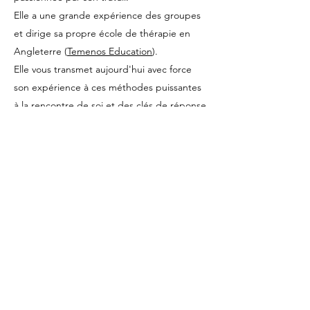
Elle a une grande expérience des groupes
et dirige sa propre école de thérapie en
Angleterre (
Temenos Education
)
.
Elle vous transmet aujourd'hui avec force
son expérience à ces méthodes puissantes
à la rencontre de soi et des clés de réponse
qui sont en vous.
Nul besoin de longues explications pour
résoudre des problèmes complexes. Utilisez
la force des images et votre intuition pour
passer à l'action.
Voir son site :
www.fabiennechazeaux.com
S'inscrire
Plus d'ateliers